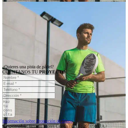
¿Quieres una pista de pádel?
CUÉNTANOS TU
PROYECTO
Información sobre Protección de Datos
Responsable
: Ignacio Flores Contín / C.I.F: 29105997A /