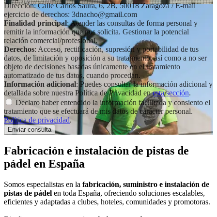
Dirección: Calle Carlos Saura, 6, 2B, 50018 Zaragoza / E-mail
ejercicio de derechos: 3dnacho@gmail.com
Finalidad principal
: Atender las consultas de forma personal y
remitir la información que nos solicita. Gestionar la potencial
relación comercial/profesional.
Derechos
: Acceso, rectificación, supresión y portabilidad de tus
datos, de limitación y oposición a su tratamiento, así como a no ser
objeto de decisiones basadas únicamente en el tratamiento
automatizado de tus datos, cuando procedan.
Información adicional
: Puedes consultar la información adicional y
detallada sobre nuestra Política de Privacidad en
esta sección
.
Declaro haber entendido la información facilitada y consiento el
tratamiento que se efectuará de mis datos de carácter personal.
Política de privacidad
.
Fabricación e instalación de
pistas de
pádel
en España
Somos especialistas en la
fabricación, suministro e instalación de
pistas de pádel
en toda España, ofreciendo soluciones escalables,
eficientes y adaptadas a clubes, hoteles, comunidades y promotoras.