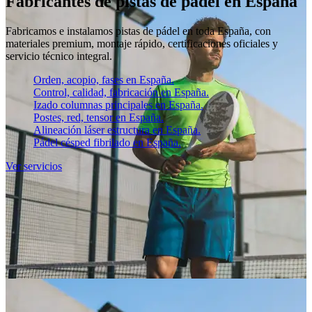
Fabricantes de pistas de pádel en España
Fabricamos e instalamos pistas de pádel en toda España, con
materiales premium, montaje rápido, certificaciones oficiales y
servicio técnico integral.
Orden, acopio, fases en España.
Control, calidad, fabricación en España.
Izado columnas principales en España.
Postes, red, tensor en España.
Alineación láser estructura en España.
Pádel césped fibrilado en España.
Ver servicios