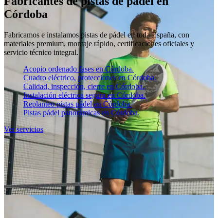
Fabricantes de pistas de pádel en
Córdoba
Fabricamos e instalamos pistas de pádel en toda España, con
materiales premium, montaje rápido, certificaciones oficiales y
servicio técnico integral.
Acopio ordenado fases en Córdoba.
Cuadro eléctrico, protecciones en Córdoba.
Calidad, inspección, cierre en Córdoba.
Instalación eléctrica segura en Córdoba.
Replanteo pistas pádel en Córdoba.
Pistas pádel panorámicas en Córdoba.
Ver servicios