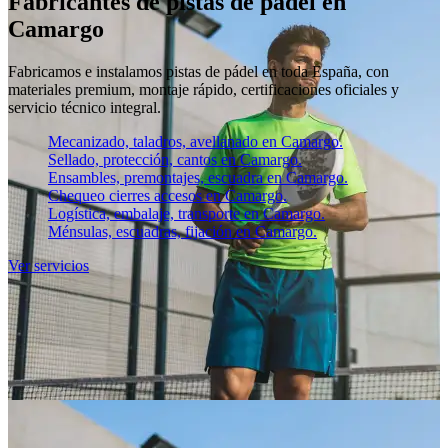
Fabricantes de pistas de pádel en
Camargo
Fabricamos e instalamos pistas de pádel en toda España, con
materiales premium, montaje rápido, certificaciones oficiales y
servicio técnico integral.
Mecanizado, taladros, avellanado en Camargo.
Sellado, protección, cantos en Camargo.
Ensambles, premontajes, escuadra en Camargo.
Chequeo cierres accesos en Camargo.
Logística, embalaje, transporte en Camargo.
Ménsulas, escuadras, fijación en Camargo.
Ver servicios