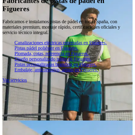
Fabricantes de pistas de pádel en
Figueres
Fabricamos e instalamos pistas de pádel en toda España, con
materiales premium, montaje rápido, certificaciones oficiales y
servicio técnico integral.
Canalizaciones eléctricas enterradas en Figueres.
Pistas pádel poliéster en Figueres.
Plomada, cotas, referencia en Figueres.
Diseño personalizado pádel en Figueres.
Pistas personalizadas branding en Figueres.
Embalaje, anticorrosivo, aristas en Figueres.
Ver servicios