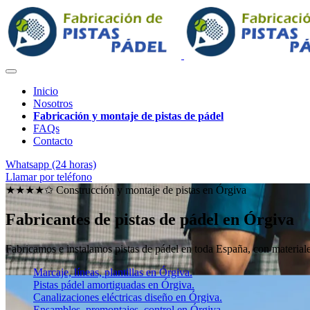
Inicio
Nosotros
Fabricación y montaje de pistas de pádel
FAQs
Contacto
Whatsapp (24 horas)
Llamar por teléfono
★★★★✩ Construcción y montaje de pistas en
Órgiva
Fabricantes de pistas de pádel en Órgiva
Fabricamos e instalamos pistas de pádel en toda España, con materiales
Marcaje, líneas, plantillas en Órgiva.
Pistas pádel amortiguadas en Órgiva.
Canalizaciones eléctricas diseño en Órgiva.
Ensambles, premontajes, control en Órgiva.