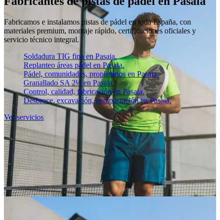
Fabricantes de pistas de pádel en Pasaia
Fabricamos e instalamos pistas de pádel en toda España, con
materiales premium, montaje rápido, certificaciones oficiales y
servicio técnico integral.
Soldadura TIG fina en Pasaia.
Replanteo áreas pádel en Pasaia.
Pádel, comunidades, propietarios en Pasaia.
Granallado SA 2½ en Pasaia.
Control, calidad, fabricación en Pasaia.
Desbroce, excavación, compactación en Pasaia.
Ver servicios