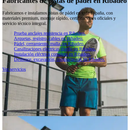
Fabricantes de pistas de pádel en Ribadeo
Fabricamos e instalamos pistas de pádel en toda España, con
materiales premium, montaje rápido, certificaciones oficiales y
servicio técnico integral.
Prueba anclajes resistencia en Ribadeo.
Arquetas, registro, cables en Ribadeo.
Pádel, cerramiento, malla. en Ribadeo.
Canalizaciones eléctricas diseño en Ribadeo.
Instalación eléctrica completa en Ribadeo.
Desbroce, excavación, compactación en Ribadeo.
Ver servicios