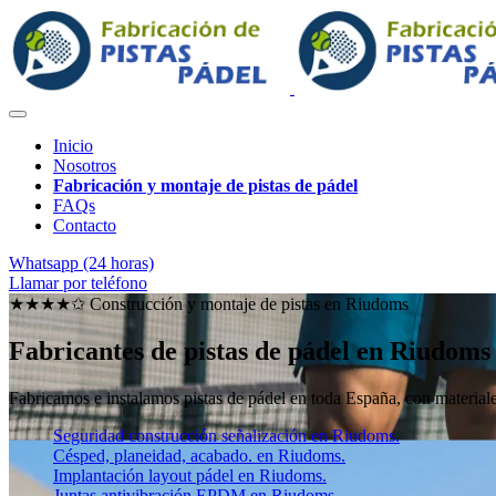
Inicio
Nosotros
Fabricación y montaje de pistas de pádel
FAQs
Contacto
Whatsapp (24 horas)
Llamar por teléfono
★★★★✩ Construcción y montaje de pistas en
Riudoms
Fabricantes de pistas de pádel en Riudoms
Fabricamos e instalamos pistas de pádel en toda España, con materiales
Seguridad construcción señalización en Riudoms.
Césped, planeidad, acabado. en Riudoms.
Implantación layout pádel en Riudoms.
Juntas antivibración EPDM en Riudoms.