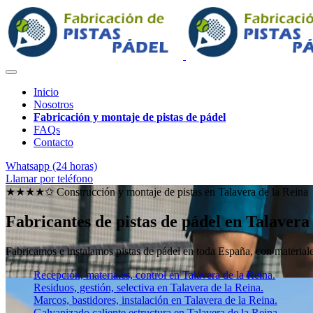
Inicio
Nosotros
Fabricación y montaje de pistas de pádel
FAQs
Contacto
Whatsapp (24 horas)
Llamar por teléfono
★★★★✩ Construcción y montaje de pistas en
Talavera de la Reina
Fabricantes de pistas de pádel en Talavera
Fabricamos e instalamos pistas de pádel en toda España, con materiales
Recepción, materiales, control en Talavera de la Reina.
Residuos, gestión, selectiva en Talavera de la Reina.
Marcos, bastidores, instalación en Talavera de la Reina.
Galvanizado caliente estructura en Talavera de la Reina.