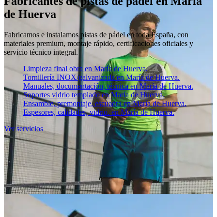
Fabricantes de pistas de pádel en María
de Huerva
Fabricamos e instalamos pistas de pádel en toda España, con
materiales premium, montaje rápido, certificaciones oficiales y
servicio técnico integral.
Limpieza final obra en María de Huerva.
Tornillería INOX/galvanizada en María de Huerva.
Manuales, documentación, técnica en María de Huerva.
Soportes vidrio templado en María de Huerva.
Ensamble, premontaje, escuadra en María de Huerva.
Espesores, calidades, vidrio. en María de Huerva.
Ver servicios