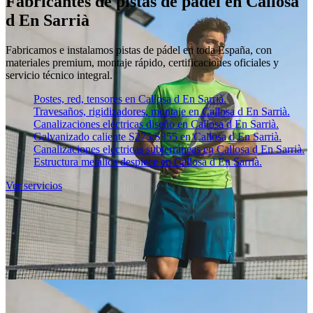
Fabricantes de pistas de pádel en Callosa
d En Sarrià
Fabricamos e instalamos pistas de pádel en toda España, con
materiales premium, montaje rápido, certificaciones oficiales y
servicio técnico integral.
Postes, red, tensores en Callosa d En Sarrià.
Travesaños, rigidizadores, montaje en Callosa d En Sarrià.
Canalizaciones eléctricas diseño en Callosa d En Sarrià.
Galvanizado caliente S275/S355 en Callosa d En Sarrià.
Canalizaciones eléctricas subterráneas en Callosa d En Sarrià.
Estructura metálica despiece en Callosa d En Sarrià.
Ver servicios