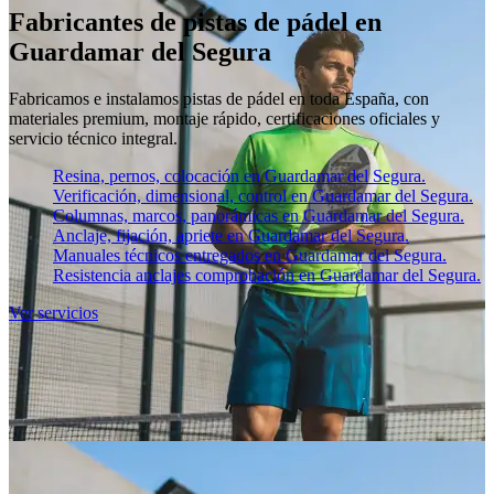
Fabricantes de pistas de pádel en
Guardamar del Segura
Fabricamos e instalamos pistas de pádel en toda España, con
materiales premium, montaje rápido, certificaciones oficiales y
servicio técnico integral.
Resina, pernos, colocación en Guardamar del Segura.
Verificación, dimensional, control en Guardamar del Segura.
Columnas, marcos, panorámicas en Guardamar del Segura.
Anclaje, fijación, apriete en Guardamar del Segura.
Manuales técnicos entregados en Guardamar del Segura.
Resistencia anclajes comprobación en Guardamar del Segura.
Ver servicios