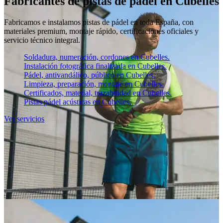
Fabricantes de pistas de pádel en Cubelles
Fabricamos e instalamos pistas de pádel en toda España, con
materiales premium, montaje rápido, certificaciones oficiales y
servicio técnico integral.
Soldadura, numeración, cordones en Cubelles.
Instalación fotográfica finalizada en Cubelles.
Pádel, antivandálico, público en Cubelles.
Limpieza, preparación, montaje en Cubelles.
Certificados, material, trazabilidad en Cubelles.
Pistas pádel acústicas en Cubelles.
Ver servicios