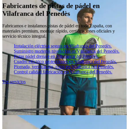
Fabricantes de pistas de pádel en
Vilafranca del Penedès
Fabricamos e instalamos pistas de pádel en toda España, con
materiales premium, montaje rápido, certificaciones oficiales y
servicio técnico integral.
Instalación eléctrica segura en Vilafranca del Penedès.
Suministro morteros nivelación en Vilafranca del Penedès.
Pistas pádel drenaje en Vilafranca del Penedès.
Cuadro eléctrico protecciones en Vilafranca del Penedès.
Plomada, verificación, cotas en Vilafranca del Penedès.
Control calidad fabricación en Vilafranca del Penedès.
Ver servicios