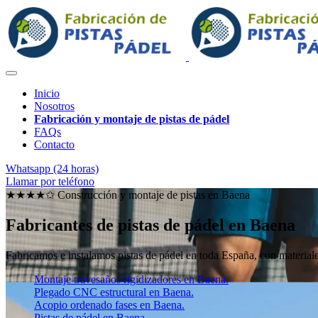
Inicio
Nosotros
Fabricación y montaje de pistas de pádel
FAQs
Contacto
Whatsapp (24 horas)
Llamar por teléfono
★★★★✩ Construcción y montaje de pistas en
Baena
Fabricantes de pistas de pádel en Baena
Fabricamos e instalamos pistas de pádel en toda España, con materiales
Montaje travesaños rigidizadores en Baena.
Plegado CNC estructural en Baena.
Acopio ordenado fases en Baena.
Pistas de pádel en Baena.