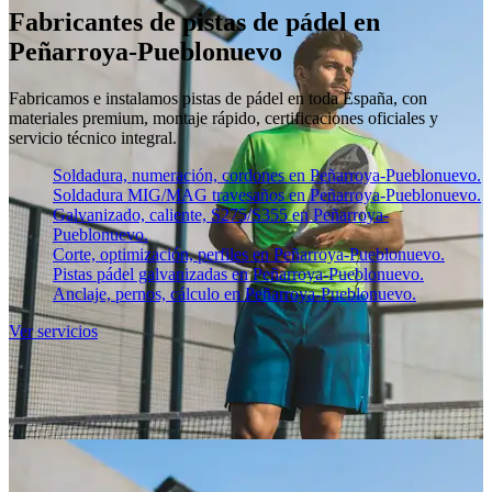
Fabricantes de pistas de pádel en
Peñarroya-Pueblonuevo
Fabricamos e instalamos pistas de pádel en toda España, con
materiales premium, montaje rápido, certificaciones oficiales y
servicio técnico integral.
Soldadura, numeración, cordones en Peñarroya-Pueblonuevo.
Soldadura MIG/MAG travesaños en Peñarroya-Pueblonuevo.
Galvanizado, caliente, S275/S355 en Peñarroya-
Pueblonuevo.
Corte, optimización, perfiles en Peñarroya-Pueblonuevo.
Pistas pádel galvanizadas en Peñarroya-Pueblonuevo.
Anclaje, pernos, cálculo en Peñarroya-Pueblonuevo.
Ver servicios