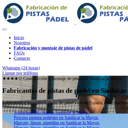
Inicio
Nosotros
Fabricación y montaje de pistas de pádel
FAQs
Contacto
Whatsapp (24 horas)
Llamar por teléfono
★★★★✩ Construcción y montaje de pistas en
Sanlúcar la Mayor
Fabricantes de pistas de pádel en Sanlúca
Fabricamos e instalamos pistas de pádel en toda España, con materiales
Soldadura TIG fina en Sanlúcar la Mayor.
Proceso pintura poliéster en Sanlúcar la Mayor.
Marcaje, líneas, plantillas en Sanlúcar la Mayor.
Marcaje, líneas, plantillas en Sanlúcar la Mayor.