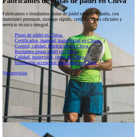
Fabricantes de pistas de pádel en Chiva
Fabricamos e instalamos pistas de pádel en toda España, con
materiales premium, montaje rápido, certificaciones oficiales y
servicio técnico integral.
Pistas de pádel en Chiva.
Certificados, material, trazabilidad en Chiva.
Control, calidad, fabricación en Chiva.
Replanteo pistas pádel en Chiva.
Calidad, inspección, cierre en Chiva.
Instalación accesorios banquillos en Chiva.
Ver servicios