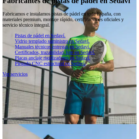
Fabricantes de pistas de pádel en Sedaví
Fabricamos e instalamos pistas de pádel en toda España, con
materiales premium, montaje rápido, certificaciones oficiales y
servicio técnico integral.
Pistas de pádel en Sedaví.
Vidrio templado suministro en Sedaví.
Manuales técnicos entregas en Sedaví.
Certificados, trazabilidad, lote en Sedaví.
Placas anclaje rigidizadores en Sedaví.
Plegado CNC estructural en Sedaví.
Ver servicios